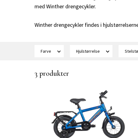
med Winther drengecykler.
Winther drengecykler findes i hjulstørrels
Farve
Hjulstørrelse
Stelst
3 produkter