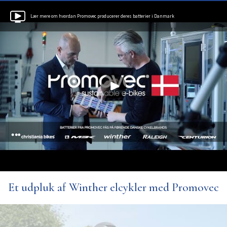
Lær mere om hvordan Promovec producerer deres batterier i Danmark
Et udpluk af Winther elcykler med Promovec