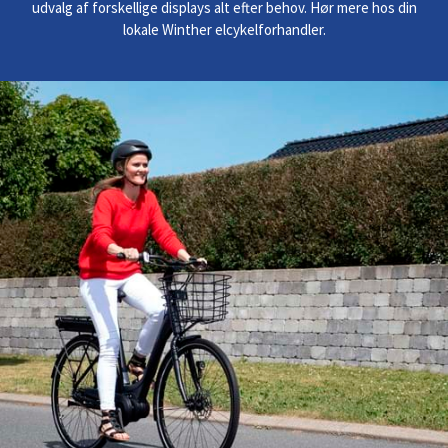
udvalg af forskellige displays alt efter behov. Hør mere hos din
lokale Winther elcykelforhandler.