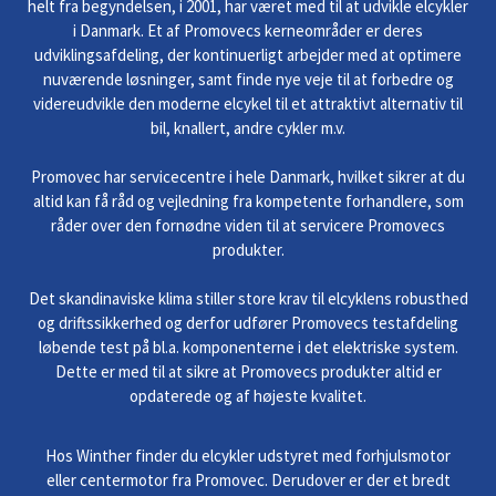
helt fra begyndelsen, i 2001, har været med til at udvikle elcykler
i Danmark. Et af Promovecs kerneområder er deres
udviklingsafdeling, der kontinuerligt arbejder med at optimere
nuværende løsninger, samt finde nye veje til at forbedre og
videreudvikle den moderne elcykel til et attraktivt alternativ til
bil, knallert, andre cykler m.v.
Promovec har servicecentre i hele Danmark, hvilket sikrer at du
altid kan få råd og vejledning fra kompetente forhandlere, som
råder over den fornødne viden til at servicere Promovecs
produkter.
Det skandinaviske klima stiller store krav til elcyklens robusthed
og driftssikkerhed og derfor udfører Promovecs testafdeling
løbende test på bl.a. komponenterne i det elektriske system.
Dette er med til at sikre at Promovecs produkter altid er
opdaterede og af højeste kvalitet.
Hos Winther finder du elcykler udstyret med forhjulsmotor
eller centermotor fra Promovec. Derudover er der et bredt