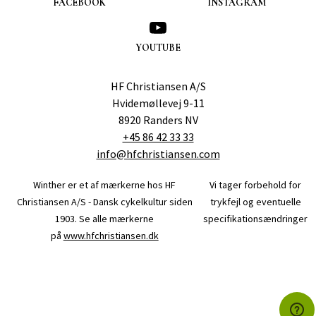
FACEBOOK
INSTAGRAM
YOUTUBE
HF Christiansen A/S
Hvidemøllevej 9-11
8920 Randers NV
+45 86 42 33 33
info@hfchristiansen.com
Winther er et af mærkerne hos
HF
Vi tager forbehold for
Christiansen A/S - Dansk cykelkultur siden
trykfejl og eventuelle
1903
. Se alle mærkerne
specifikationsændringer
på
www.hfchristiansen.dk