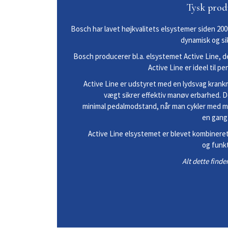
Tysk prod
Bosch har lavet højkvalitets elsystemer siden 20
dynamisk og si
Bosch producerer bl.a. elsystemet Active Line, 
Active Line er ideel til 
Active Line er udstyret med en lydsvag kran
vægt sikrer effektiv manøv erbarhed. 
minimal
pedalmodstand, når man cykler med 
en
gang
Active Line elsystemet er blevet kombinere
og
funkt
Alt dette finde