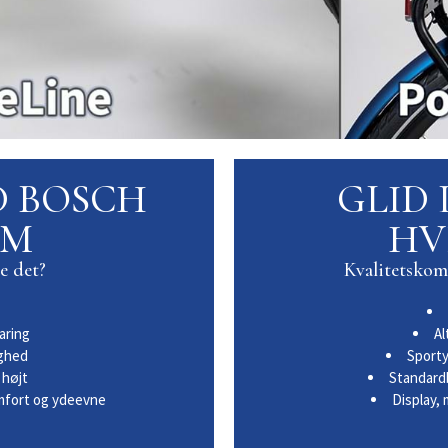
D BOSCH
GLID
EM
HV
e det?
Kvalitetsko
aring
Al
ighed
Sporty
 højt
Standardb
mfort og ydeevne
Display, 