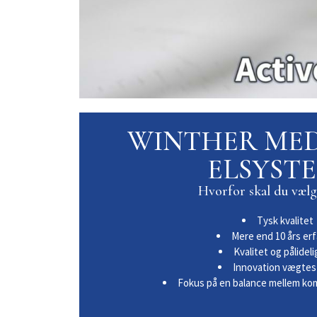
WINTHER ME
ELSYST
Hvorfor skal du vælg
Tysk kvalitet
Mere end 10 års erf
Kvalitet og pålidel
Innovation vægtes
Fokus på en balance mellem ko