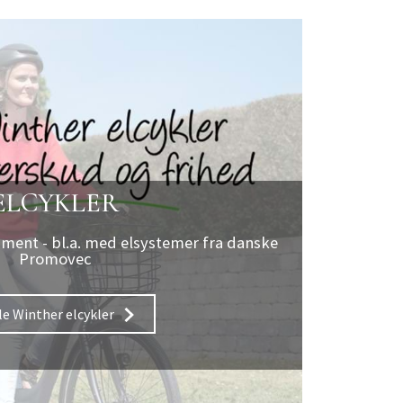
ELCYKLER
iment - bl.a. med elsystemer fra danske
Promovec
lle Winther elcykler