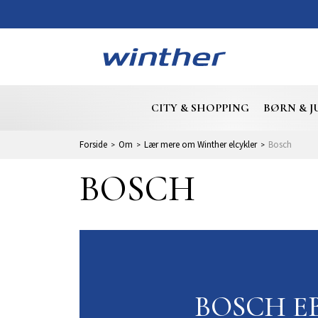
CITY & SHOPPING
BØRN & J
Forside
Om
Lær mere om Winther elcykler
Bosch
BOSCH
BOSCH E