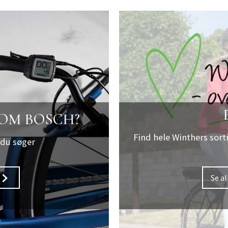
 OM BOSCH?
Find hele Winthers sort
 du søger
Se a