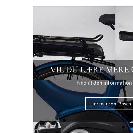
VIL DU LÆRE MERE
Find al den information
Lær mere om Bosch