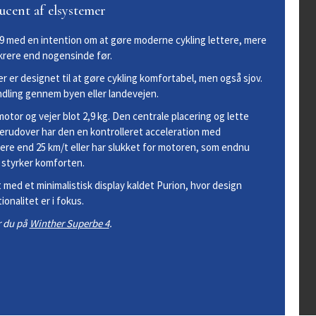
ucent af elsystemer
09
med en intention om at gøre moderne cykling lettere,
mere
krere end nogensinde før.
der
er designet til at gøre cykling komfortabel, men
også sjov.
pendling gennem
byen eller landevejen.
kmotor
og vejer blot 2,9 kg. Den centrale placering og lette
Derudover
har den en kontrolleret acceleration med
mere end 25
km/t eller har slukket for motoren, som endnu
 styrker komforten.
t med et
minimalistisk display kaldet Purion, hvor design
ionalitet er i fokus.
r du på
Winther Superbe 4
.