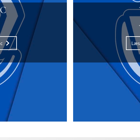
C
ec
Læs