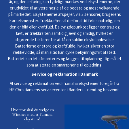
år, og den erfaring kan tydeligt mærkes ved elsystemerne, der
er udviklet til at være nogle af de bedste og mest velkørende
på markedet. Elsystemerne afspejler, via 3 sensorer, brugerens
kørselsmønster. Trækkraften vil derfor altid føles naturlig, om
den er blid eller kraftfuld. Da tyngdepunktet ligger centralt og
lavt, er trækkraften samtidig jævn og smidig, hvilket er
afgørende faktorer for at få en sublim elcykeloplevelse.
Batterierne er store og kraftfulde, hvilket sikrer en stor
rækkevidde, så man altid kan cykle bekymringsfrit afsted.
Batteriet kan let afmonteres og lægges til opladning - ligeså let
som at sætte en smartphone til opladning.
Service og reklamation i Danmark
Al service og reklamation vedr. Yamaha elsystemer foregår fra
HF Christiansens servicecenter i Randers – nemt og bekvemt.
Hvorfor skal du vælge en
Winther med et Yamaha
elsystem?