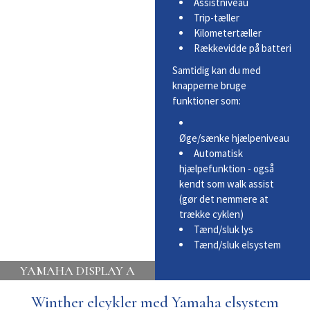
Assistniveau
Trip-tæller
Kilometertæller
Rækkevidde på batteri
Samtidig kan du med
knapperne bruge
funktioner som:
Øge/sænke hjælpeniveau
Automatisk
hjælpefunktion - også
kendt som walk assist
(gør det nemmere at
trække cyklen)
Tænd/sluk lys
Tænd/sluk elsystem
YAMAHA DISPLAY A
Winther elcykler med Yamaha elsystem