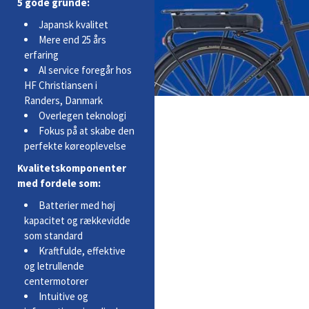
5 gode grunde:
Japansk kvalitet
Mere end 25 års
erfaring
Al service foregår hos
HF Christiansen i
Randers, Danmark
Overlegen teknologi
Fokus på at skabe den
perfekte køreoplevelse
Kvalitetskomponenter
med fordele som:
Batterier med høj
kapacitet og rækkevidde
som standard
Kraftfulde, effektive
og letrullende
centermotorer
Intuitive og