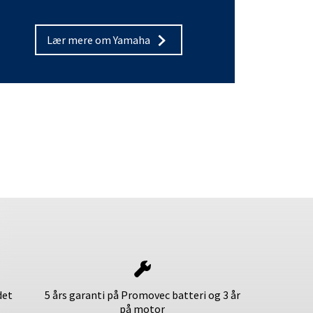
Lær mere om Yamaha
det
5 års garanti på Promovec batteri og 3 år
på motor